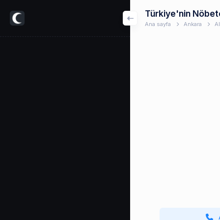
Türkiye'nin Nöbet
Ana sayfa
Ankara
A