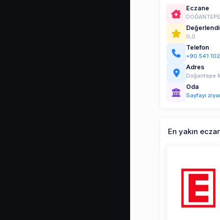
Eczane
DOĞANTEPE 
Değerlend
0,0
Telefon
+90 541 10
Adres
Doğantepe M
Oda
Sayfayı ziya
En yakın ecza