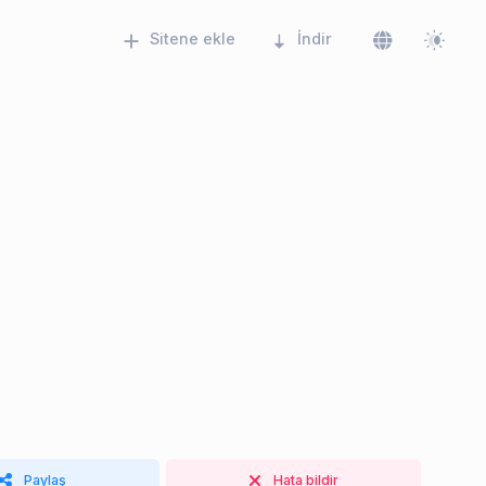
Sitene ekle
İndir
Paylaş
Hata bildir