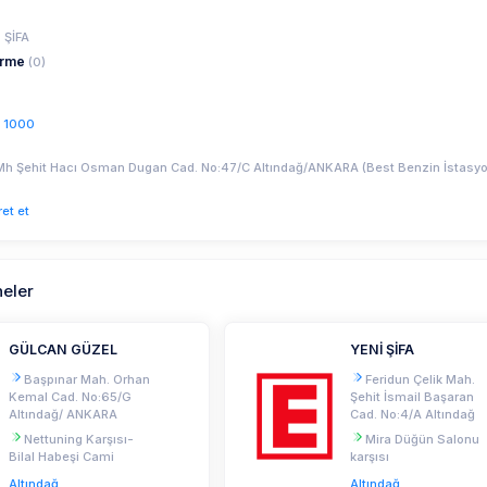
ŞİFA
irme
(0)
2 1000
h Şehit Hacı Osman Dugan Cad. No:47/C Altındağ/ANKARA (Best Benzin İstasyo
ret et
neler
GÜLCAN GÜZEL
YENİ ŞİFA
Başpınar Mah. Orhan
Feridun Çelik Mah.
Kemal Cad. No:65/G
Şehit İsmail Başaran
Altındağ/ ANKARA
Cad. No:4/A Altındağ
Nettuning Karşısı-
Mira Düğün Salonu
Bilal Habeşi Cami
karşısı
Altındağ
Altındağ