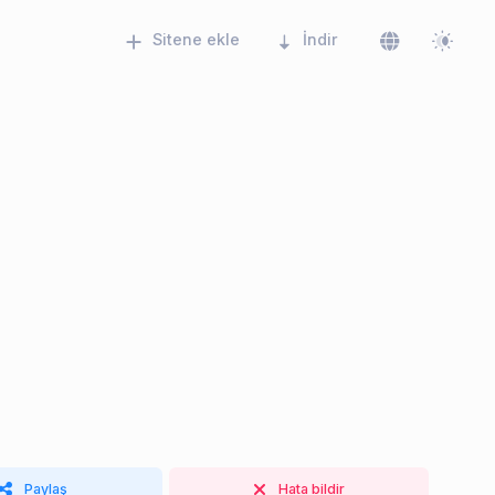
Sitene ekle
İndir
Paylaş
Hata bildir