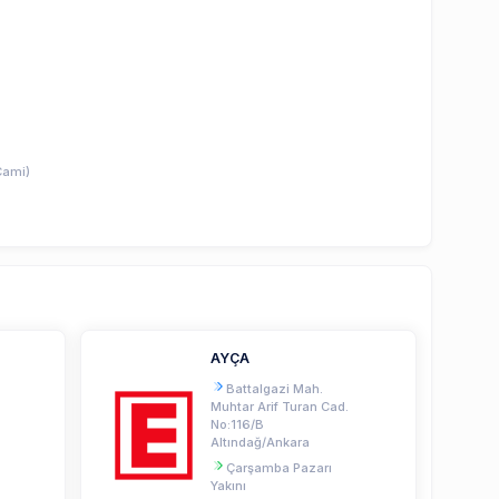
Cami)
AYÇA
Battalgazi Mah.
Muhtar Arif Turan Cad.
No:116/B
Altındağ/Ankara
Çarşamba Pazarı
Yakını