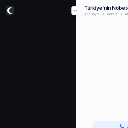
Türkiye'nin Nöbet
Ana sayfa
Ankara
A