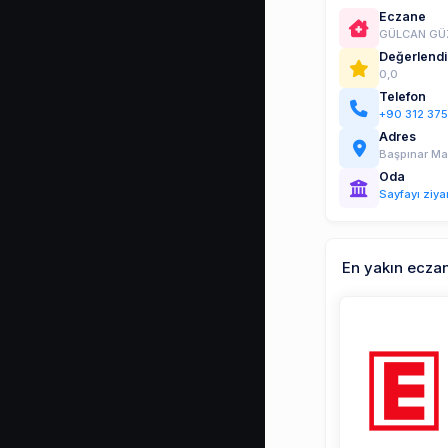
Eczane
GÜLCAN GÜ
Değerlend
0,0
Telefon
+90 312 375
Adres
Başpınar Ma
Oda
Sayfayı ziya
En yakın ecza