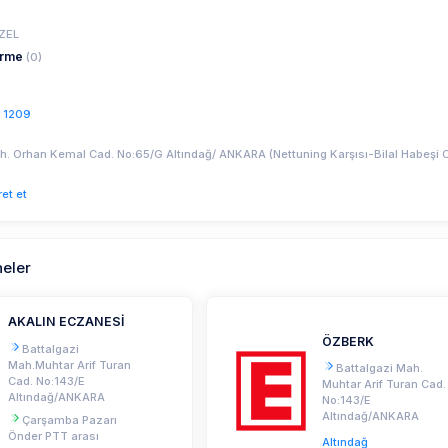
ZEL
irme
(0)
 1209
h. Orhan Kemal Cad. No:65/G Altındağ/ ANKARA (Nettuning Karşısı-Bilal Habeşi 
ret et
neler
AKALIN ECZANESİ
ÖZBERK
Battalgazi
Mah.Muhtar Arif Turan
Battalgazi Mah.
Cad. No:143/E
Muhtar Arif Turan Cad.
Altındağ/ANKARA
No:143/E
Altındağ/ANKARA
Çarşamba Pazarı
Önder PTT arası
Altındağ