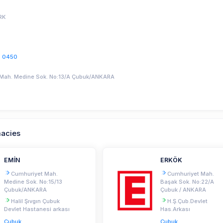
RK
7 0450
Mah. Medine Sok. No:13/A Çubuk/ANKARA
macies
EMİN
ERKÖK
Cumhuriyet Mah.
Cumhuriyet Mah.
Medine Sok. No:15/13
Başak Sok. No:22/A
Çubuk/ANKARA
Çubuk / ANKARA
Halil Şıvgın Çubuk
H.Ş.Çub.Devlet
Devlet Hastanesi arkası
Has.Arkası
Çubuk
Çubuk