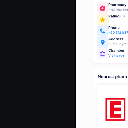
Pharmacy
ANGORA PA
Rating
(0)
0.0
Phone
+90 312 83
Address
Cumhuriyet 
Chamber
Visit page
Nearest phar