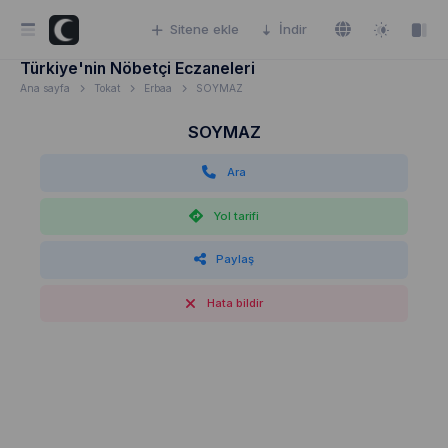
Sitene ekle
İndir
Türkiye'nin Nöbetçi Eczaneleri
Ana sayfa
Tokat
Erbaa
SOYMAZ
SOYMAZ
Ara
Yol tarifi
Paylaş
Hata bildir