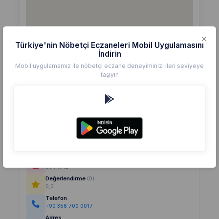
Türkiye'nin Nöbetçi Eczaneleri Mobil Uygulamasını
İndirin
Mobil uygulamamız ile nöbetçi eczane deneyiminizi ileri seviyeye
taşıyın
Detaylar
Eczane
SOYMAZ
Değerlendirme
(0)
0,0
Telefon
+90 356 700 0017
Adres