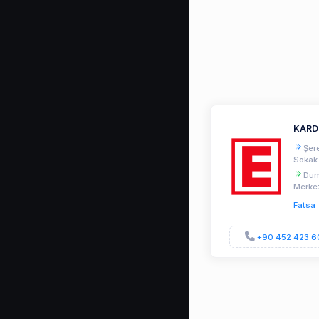
KARD
Şere
Sokak 
Duml
Merkez
Fatsa
+90 452 423 6