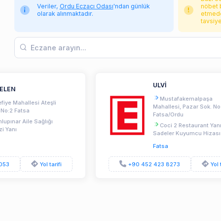
Veriler,
Ordu Eczacı Odası
'ndan günlük
nöbet 
olarak alınmaktadır.
etmede
tavsiy
ULVİ
ELEN
Mustafakemalpaşa
fiye Mahallesi Ateşli
Mahallesi, Pazar Sok. No
No:2 Fatsa
Fatsa/Ordu
upınar Aile Sağlığı
Coci 2 Restaurant Yan
i Yanı
Sadeler Kuyumcu Hizası
Fatsa
053
Yol tarifi
+90 452 423 8273
Yol 