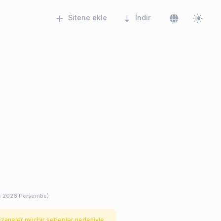
Sitene ekle
İndir
s 2026 Perşembe)
czaneler mücbir sebepler nedeniyle