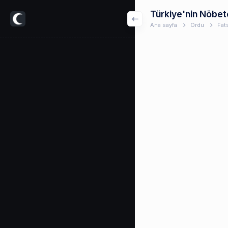
Türkiye'nin Nöbet
Ana sayfa
Ordu
Fat