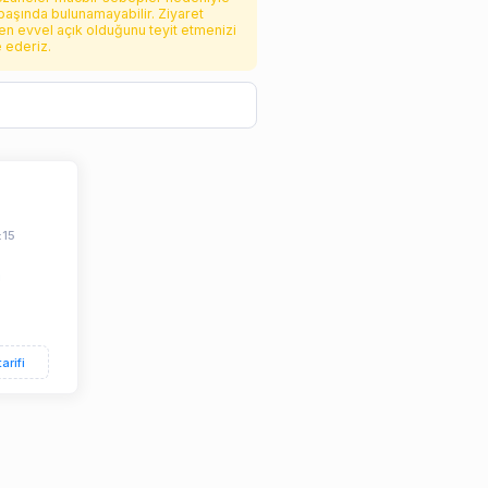
başında bulunamayabilir. Ziyaret
n evvel açık olduğunu teyit etmenizi
e ederiz.
:15
ı
tarifi