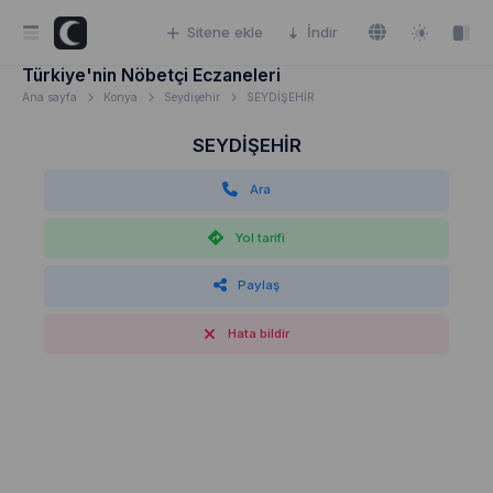
Sitene ekle
İndir
Türkiye'nin Nöbetçi Eczaneleri
Ana sayfa
Konya
Seydişehir
SEYDİŞEHİR
SEYDİŞEHİR
Ara
Yol tarifi
Paylaş
Hata bildir