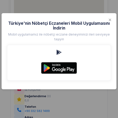
Türkiye'nin Nöbetçi Eczaneleri Mobil Uygulamasını
İndirin
Mobil uygulamamız ile nöbetçi eczane deneyiminizi ileri seviyeye
taşıyın
Detaylar
Eczane
SEYDİŞEHİR
Değerlendirme
(0)
0,0
Telefon
+90 332 582 1489
Adres