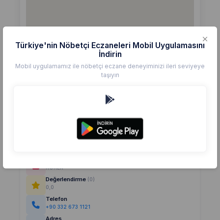
Türkiye'nin Nöbetçi Eczaneleri Mobil Uygulamasını
İndirin
Mobil uygulamamız ile nöbetçi eczane deneyiminizi ileri seviyeye
taşıyın
Detaylar
Eczane
KÖKER
Değerlendirme
(0)
0,0
Telefon
+90 332 673 1121
Adres