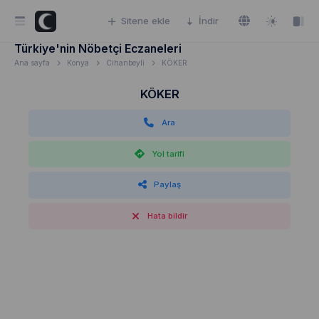
Sitene ekle
İndir
Türkiye'nin Nöbetçi Eczaneleri
Ana sayfa
Konya
Cihanbeyli
KÖKER
KÖKER
Ara
Yol tarifi
Paylaş
Hata bildir