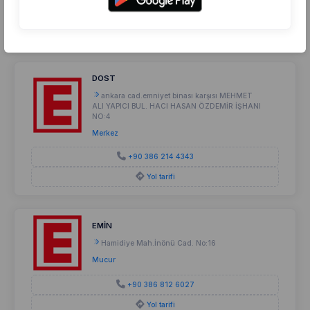
+90 386 712 8191
Yol tarifi
DOST
ankara cad.emniyet binası karşısı MEHMET
ALI YAPICI BUL. HACI HASAN ÖZDEMİR İŞHANI
NO:4
Merkez
+90 386 214 4343
Yol tarifi
EMİN
Hamidiye Mah.İnönü Cad. No:16
Mucur
+90 386 812 6027
Yol tarifi