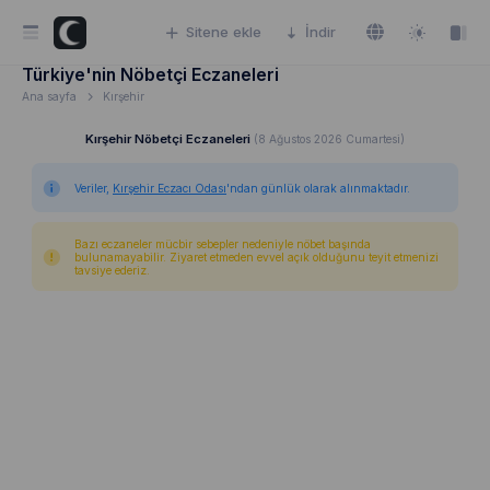
Sitene ekle
İndir
Türkiye'nin Nöbetçi Eczaneleri
Ana sayfa
Kırşehir
Kırşehir Nöbetçi Eczaneleri
(8 Ağustos 2026 Cumartesi)
Veriler,
Kırşehir Eczacı Odası
'ndan günlük olarak alınmaktadır.
Bazı eczaneler mücbir sebepler nedeniyle nöbet başında
bulunamayabilir. Ziyaret etmeden evvel açık olduğunu teyit etmenizi
tavsiye ederiz.