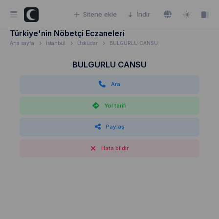
Sitene ekle
İndir
Türkiye'nin Nöbetçi Eczaneleri
Ana sayfa
İstanbul
Üsküdar
BULGURLU CANSU
BULGURLU CANSU
Ara
Yol tarifi
Paylaş
Hata bildir