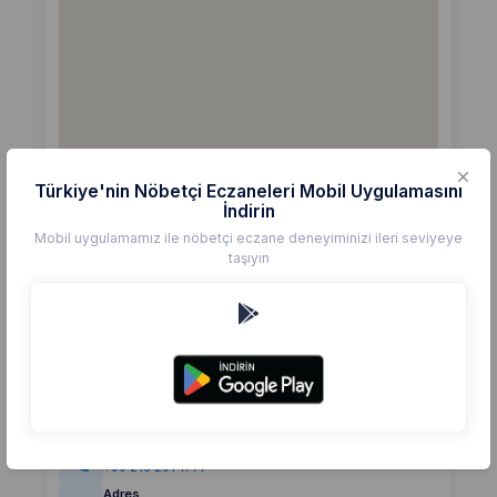
Türkiye'nin Nöbetçi Eczaneleri Mobil Uygulamasını
İndirin
Mobil uygulamamız ile nöbetçi eczane deneyiminizi ileri seviyeye
taşıyın
Detaylar
Eczane
BULGURLU CANSU
Değerlendirme
(0)
0,0
Telefon
+90 216 201 1777
Adres