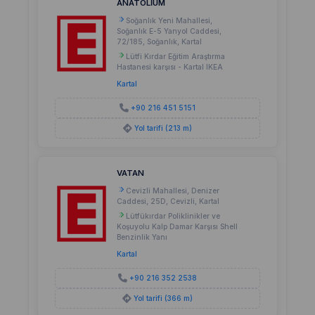
ANATOLİUM
Soğanlık Yeni Mahallesi,
Soğanlık E-5 Yanyol Caddesi,
72/185, Soğanlık, Kartal
Lütfi Kırdar Eğitim Araştırma
Hastanesi karşısı - Kartal IKEA
Kartal
+90 216 451 5151
Yol tarifi (213 m)
VATAN
Cevizli Mahallesi, Denizer
Caddesi, 25D, Cevizli, Kartal
Lütfükırdar Poliklinikler ve
Koşuyolu Kalp Damar Karşısı Shell
Benzinlik Yanı
Kartal
+90 216 352 2538
Yol tarifi (366 m)