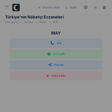
Sitene ekle
İndir
Türkiye'nin Nöbetçi Eczaneleri
Ana sayfa
İstanbul
Kartal
MAY
MAY
Ara
Yol tarifi
Paylaş
Hata bildir