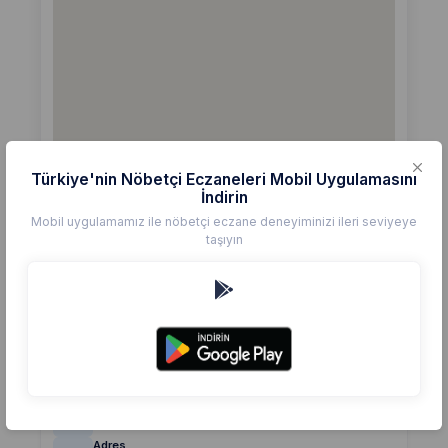
Türkiye'nin Nöbetçi Eczaneleri Mobil Uygulamasını
İndirin
Mobil uygulamamız ile nöbetçi eczane deneyiminizi ileri seviyeye
taşıyın
Detaylar
Eczane
MAY
Değerlendirme
(0)
0,0
Telefon
+90 216 305 0570
Adres