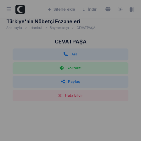
Sitene ekle
İndir
Türkiye'nin Nöbetçi Eczaneleri
Ana sayfa
İstanbul
Bayrampaşa
CEVATPAŞA
CEVATPAŞA
Ara
Yol tarifi
Paylaş
Hata bildir