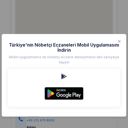
Türkiye'nin Nöbetçi Eczaneleri Mobil Uygulamasını
İndirin
Mobil uygulamamız ile nöbetçi eczane deneyiminizi ileri seviyeye
taşıyın
Detaylar
Eczane
CEVATPAŞA
Değerlendirme
(0)
0,0
Telefon
+90 212 479 8000
Adres