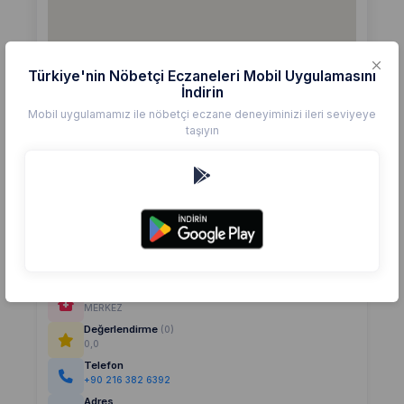
Türkiye'nin Nöbetçi Eczaneleri Mobil Uygulamasını
İndirin
Mobil uygulamamız ile nöbetçi eczane deneyiminizi ileri seviyeye
taşıyın
Detaylar
Eczane
MERKEZ
Değerlendirme
(0)
0,0
Telefon
+90 216 382 6392
Adres