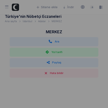
Sitene ekle
İndir
Türkiye'nin Nöbetçi Eczaneleri
Ana sayfa
İstanbul
Adalar
MERKEZ
MERKEZ
Ara
Yol tarifi
Paylaş
Hata bildir