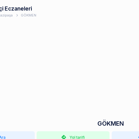
çi Eczaneleri
azipaşa
GÖKMEN
GÖKMEN
Ara
Yol tarifi