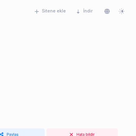
Sitene ekle
İndir
Paylaş
Hata bildir