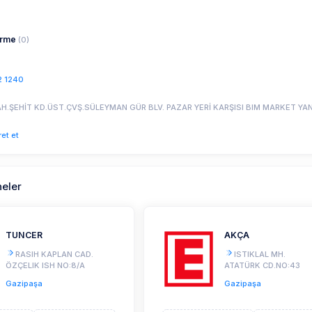
irme
(0)
2 1240
AH.ŞEHİT KD.ÜST.ÇVŞ.SÜLEYMAN GÜR BLV. PAZAR YERİ KARŞISI BIM MARKET YAN
ret et
neler
TUNCER
AKÇA
RASIH KAPLAN CAD.
ISTIKLAL MH.
ÖZÇELIK ISH NO:8/A
ATATÜRK CD.NO:43
Gazipaşa
Gazipaşa