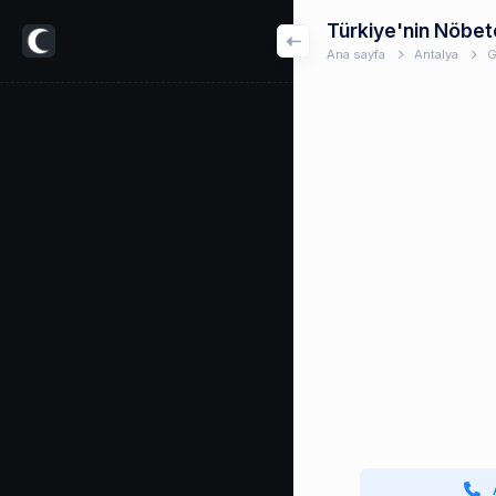
Türkiye'nin Nöbet
Ana sayfa
Antalya
G