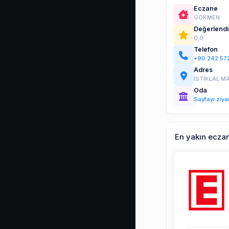
Eczane
GÖKMEN
Değerlend
0,0
Telefon
+90 242 57
Adres
İSTİKLAL M
Oda
Sayfayı ziya
En yakın ecza