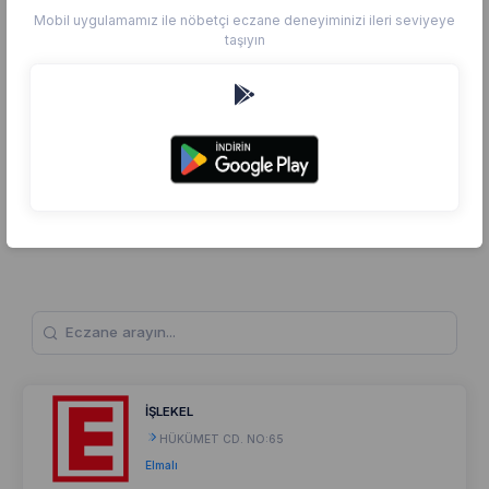
Mobil uygulamamız ile nöbetçi eczane deneyiminizi ileri seviyeye
taşıyın
İŞLEKEL
HÜKÜMET CD. NO:65
Elmalı