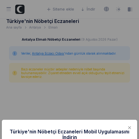
Sitene ekle
İndir
Türkiye'nin Nöbetçi Eczaneleri
Ana sayfa
Antalya
Elmalı
Antalya Elmalı Nöbetçi Eczaneleri
(9 Ağustos 2026 Pazar)
Veriler,
Antalya Eczacı Odası
'ndan günlük olarak alınmaktadır.
Bazı eczaneler mücbir sebepler nedeniyle nöbet başında
bulunamayabilir. Ziyaret etmeden evvel açık olduğunu teyit etmenizi
tavsiye ederiz.
Türkiye'nin Nöbetçi Eczaneleri Mobil Uygulamasını
İndirin