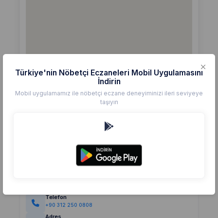
Türkiye'nin Nöbetçi Eczaneleri Mobil Uygulamasını
İndirin
Mobil uygulamamız ile nöbetçi eczane deneyiminizi ileri seviyeye
taşıyın
Detaylar
Eczane
ÖZGEM
Değerlendirme
(0)
0,0
Telefon
+90 312 250 0808
Adres