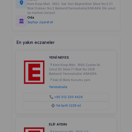
Kent Koop Mah. 1862. Sok Yeni Başkentliler Sitesi No:6 E1
Blok Dükkan No:2 Batıkent/Yenimahalle/ANKARA (İlk umut
tıp merkezi karşısı)
Oda
Sayfayı ziyaret et
En yakın eczaneler
YENİ NEFES
Kent Koop Mah. 1860.Cadde İlk
Umut 90 Sitesi F1 Blok No:29/B
Batıkent/ Yenimahalle/ ANKARA
Eski Et Balık Kurumu yanı
Yenimahalle
+90 312 250 4424
Yol tarifi (228 m)
ELİF AYDIN
Kent Koop.Mh. 1800 Cd.