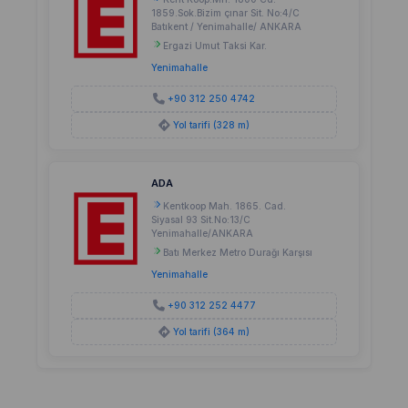
1859.Sok.Bizim çınar Sit. No:4/C
Batıkent / Yenimahalle/ ANKARA
Ergazi Umut Taksi Kar.
Yenimahalle
+90 312 250 4742
Yol tarifi (328 m)
ADA
Kentkoop Mah. 1865. Cad.
Siyasal 93 Sit.No:13/C
Yenimahalle/ANKARA
Batı Merkez Metro Durağı Karşısı
Yenimahalle
+90 312 252 4477
Yol tarifi (364 m)