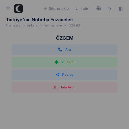
Sitene ekle
İndir
Türkiye'nin Nöbetçi Eczaneleri
Ana sayfa
Ankara
Yenimahalle
ÖZGEM
ÖZGEM
Ara
Yol tarifi
Paylaş
Hata bildir