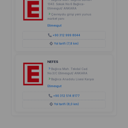
1343. Sokak No:6 Bağlıca-
Etimesgut/ ANKARA
Çevreyolu girişi yeni yunus
market yanı
Etimesgut
+90 312 999 8044
Yol tarifi (7,8 km)
NEFES
Bağlıca Mah. Tekdal Cad.
No:3/C Etimesgut/ ANKARA
Bağlıca Anadolu Lisesi Karşısı
Etimesgut
+90 312 514 8177
Yol tarifi (8,0 km)