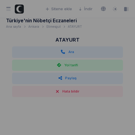
Sitene ekle
İndir
Türkiye'nin Nöbetçi Eczaneleri
Ana sayfa
Ankara
Etimesgut
ATAYURT
ATAYURT
Ara
Yol tarifi
Paylaş
Hata bildir