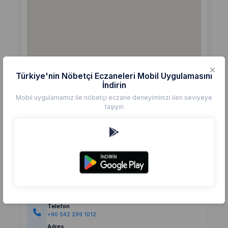
Türkiye'nin Nöbetçi Eczaneleri Mobil Uygulamasını
İndirin
Mobil uygulamamız ile nöbetçi eczane deneyiminizi ileri seviyeye
taşıyın
Detaylar
Eczane
ATAYURT
Değerlendirme
(0)
0,0
Telefon
+90 542 299 1012
Adres