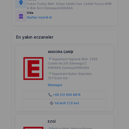
Yukarı Yurtçu Mah. Evliya Çelebi Cad. Cadde Yunus AVM
A Blok No:3 Etimesgut/ANKARA
Oda
Sayfayı ziyaret et
En yakın eczaneler
ANGORA ÇARŞI
Yaşamkent-Yapracık Mah. 3285
Cadde No:3/8 (Etimesgut )
ANKARA Çankaya/ANKARA
Yaşamkent Sultan Alparslan
1071Cami Kar
Etimesgut
+90 312 999 8874
Yol tarifi (7,6 km)
EZGİ
Bağlıca Mah. Bağlıca Bulvarı