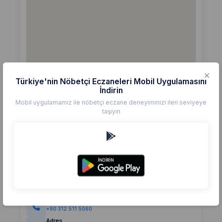
Türkiye'nin Nöbetçi Eczaneleri Mobil Uygulamasını
İndirin
Mobil uygulamamız ile nöbetçi eczane deneyiminizi ileri seviyeye
taşıyın
Detaylar
Eczane
TORUN
Değerlendirme
(0)
0,0
Telefon
+90 312 511 5060
Adres