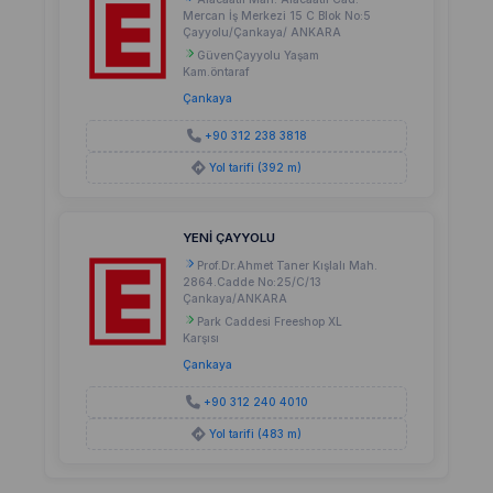
Mercan İş Merkezi 15 C Blok No:5
Çayyolu/Çankaya/ ANKARA
GüvenÇayyolu Yaşam
Kam.öntaraf
Çankaya
+90 312 238 3818
Yol tarifi (392 m)
YENİ ÇAYYOLU
Prof.Dr.Ahmet Taner Kışlalı Mah.
2864.Cadde No:25/C/13
Çankaya/ANKARA
Park Caddesi Freeshop XL
Karşısı
Çankaya
+90 312 240 4010
Yol tarifi (483 m)