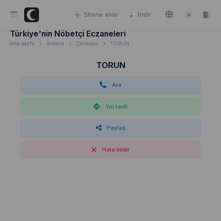
Sitene ekle
İndir
Türkiye'nin Nöbetçi Eczaneleri
Ana sayfa
Ankara
Çankaya
TORUN
TORUN
Ara
Yol tarifi
Paylaş
Hata bildir