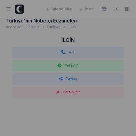
Sitene ekle
İndir
Türkiye'nin Nöbetçi Eczaneleri
Ana sayfa
Ankara
Çankaya
İLGİN
İLGİN
Ara
Yol tarifi
Paylaş
Hata bildir