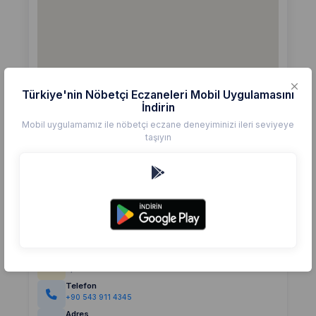
Türkiye'nin Nöbetçi Eczaneleri Mobil Uygulamasını
İndirin
Mobil uygulamamız ile nöbetçi eczane deneyiminizi ileri seviyeye
taşıyın
Detaylar
Eczane
İLGİN
Değerlendirme
(0)
0,0
Telefon
+90 543 911 4345
Adres