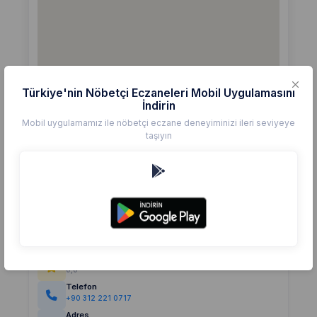
Türkiye'nin Nöbetçi Eczaneleri Mobil Uygulamasını
İndirin
Mobil uygulamamız ile nöbetçi eczane deneyiminizi ileri seviyeye
taşıyın
Detaylar
Eczane
ERSOY
Değerlendirme
(0)
0,0
Telefon
+90 312 221 0717
Adres