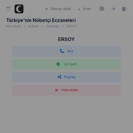
Sitene ekle
İndir
Türkiye'nin Nöbetçi Eczaneleri
Ana sayfa
Ankara
Çankaya
ERSOY
ERSOY
Ara
Yol tarifi
Paylaş
Hata bildir