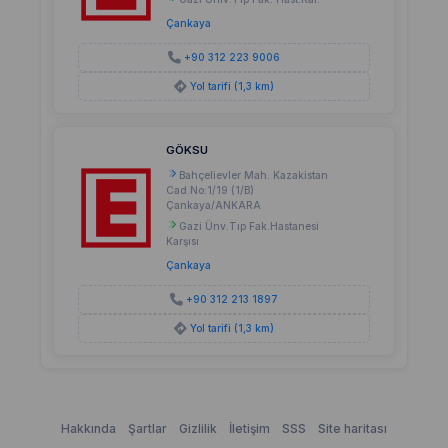
Çankaya
+90 312 223 9006
Yol tarifi (1,3 km)
GÖKSU
Bahçelievler Mah. Kazakistan
Cad.No:1/19 (1/B)
Çankaya/ANKARA
Gazi Ünv.Tıp Fak.Hastanesi
Karşısı
Çankaya
+90 312 213 1897
Yol tarifi (1,3 km)
Hakkında
Şartlar
Gizlilik
İletişim
SSS
Site haritası