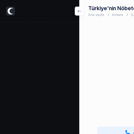
Türkiye'nin Nöbet
Ana sayfa
Ankara
Ç