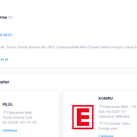
irme
(0)
4 6522
Mah. Turan Güneş Bulvarı No:28/C Çankaya/ANKARA (Ziraat Katılım Karşısı Yaya G
ret et
neler
KUMRU
PİLÜL
Yıldızevler Mah. 714
Sok. No:6/B1-27
Yıldızevler Mah.
Çankaya/ ANKARA
Turan Güneş Cad.
No:22/39-40-41-42
713.Sokak Taksi
Durağı yanı
Çankaya
Çankaya