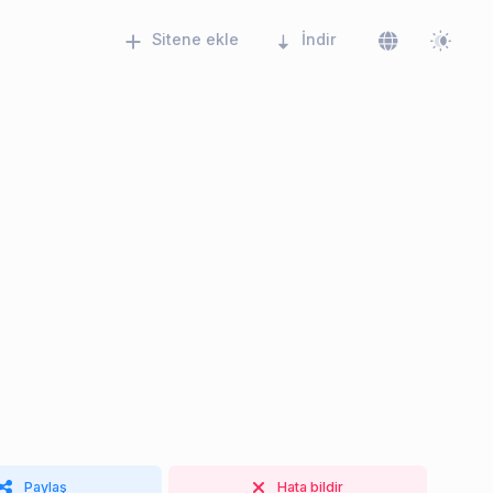
Sitene ekle
İndir
Paylaş
Hata bildir