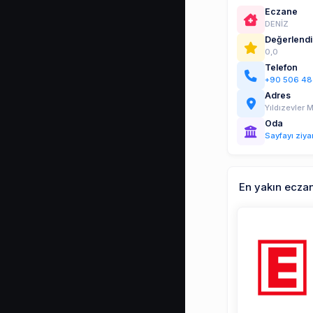
Eczane
DENİZ
Değerlend
0,0
Telefon
+90 506 48
Adres
Yıldızevler 
Oda
Sayfayı ziya
En yakın ecza