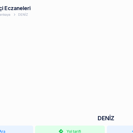
çi Eczaneleri
ankaya
DENİZ
DENİZ
Ara
Yol tarifi