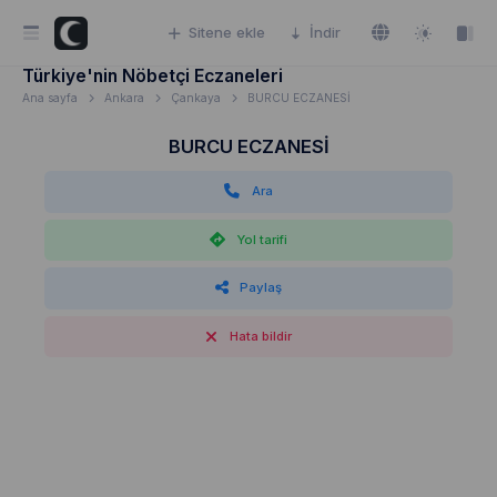
Sitene ekle
İndir
Türkiye'nin Nöbetçi Eczaneleri
Ana sayfa
Ankara
Çankaya
BURCU ECZANESİ
BURCU ECZANESİ
Ara
Yol tarifi
Paylaş
Hata bildir