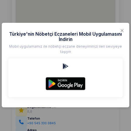
Türkiye'nin Nöbetçi Eczaneleri Mobil Uygulamasını
İndirin
Mobil uygulamamız ile nöbetçi eczane deneyiminizi ileri seviyeye
taşıyın
Detaylar
Eczane
BURCU ECZANESİ
Değerlendirme
(0)
0,0
Telefon
+90 545 330 0845
Adres