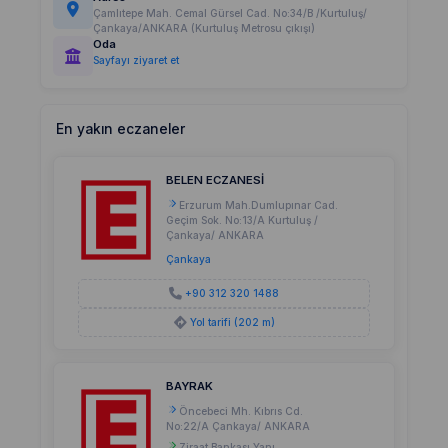
Çamlıtepe Mah. Cemal Gürsel Cad. No:34/B /Kurtuluş/
Çankaya/ANKARA (Kurtuluş Metrosu çıkışı)
Oda
Sayfayı ziyaret et
En yakın eczaneler
BELEN ECZANESİ
Erzurum Mah.Dumlupınar Cad.
Geçim Sok. No:13/A Kurtuluş /
Çankaya/ ANKARA
Çankaya
+90 312 320 1488
Yol tarifi (202 m)
BAYRAK
Öncebeci Mh. Kıbrıs Cd.
No:22/A Çankaya/ ANKARA
Ziraat Bankası Yanı