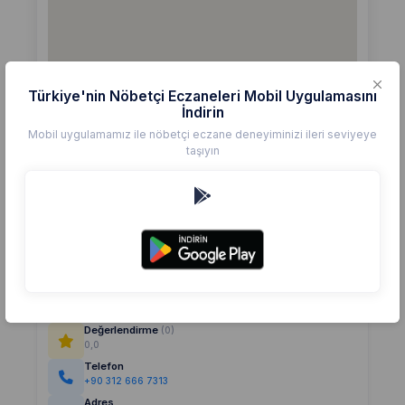
Türkiye'nin Nöbetçi Eczaneleri Mobil Uygulamasını
İndirin
Mobil uygulamamız ile nöbetçi eczane deneyiminizi ileri seviyeye
taşıyın
Detaylar
Eczane
BULVAR
Değerlendirme
(0)
0,0
Telefon
+90 312 666 7313
Adres