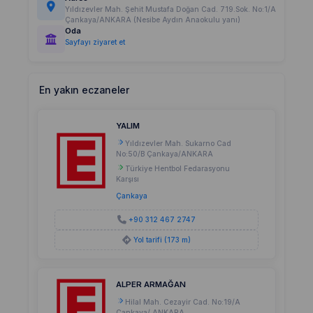
Yıldızevler Mah. Şehit Mustafa Doğan Cad. 719.Sok. No:1/A
Çankaya/ANKARA (Nesibe Aydın Anaokulu yanı)
Oda
Sayfayı ziyaret et
En yakın eczaneler
YALIM
Yıldızevler Mah. Sukarno Cad
No:50/B Çankaya/ANKARA
Türkiye Hentbol Fedarasyonu
Karşısı
Çankaya
+90 312 467 2747
Yol tarifi (173 m)
ALPER ARMAĞAN
Hilal Mah. Cezayir Cad. No:19/A
Çankaya/ ANKARA