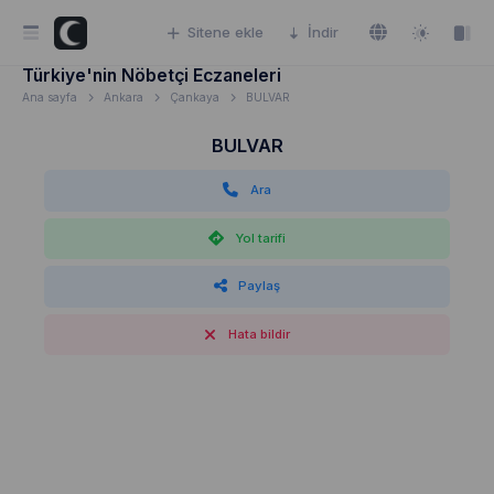
Sitene ekle
İndir
Türkiye'nin Nöbetçi Eczaneleri
Ana sayfa
Ankara
Çankaya
BULVAR
BULVAR
Ara
Yol tarifi
Paylaş
Hata bildir