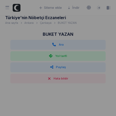
Sitene ekle
İndir
Türkiye'nin Nöbetçi Eczaneleri
Ana sayfa
Ankara
Çankaya
BUKET YAZAN
BUKET YAZAN
Ara
Yol tarifi
Paylaş
Hata bildir