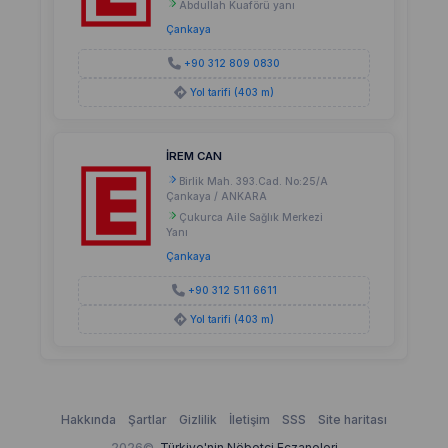
Abdullah Kuaförü yanı
Çankaya
+90 312 809 0830
Yol tarifi (403 m)
İREM CAN
Birlik Mah. 393.Cad. No:25/A
Çankaya / ANKARA
Çukurca Aile Sağlık Merkezi
Yanı
Çankaya
+90 312 511 6611
Yol tarifi (403 m)
Hakkında
Şartlar
Gizlilik
İletişim
SSS
Site haritası
2026©
Türkiye'nin Nöbetçi Eczaneleri