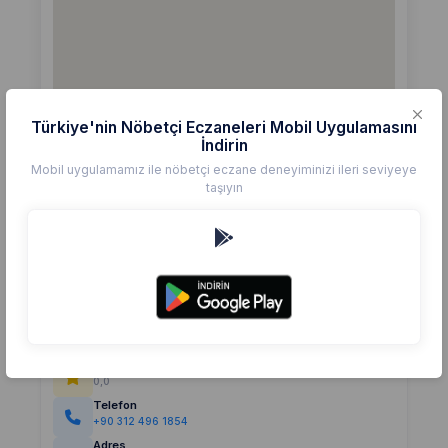
Türkiye'nin Nöbetçi Eczaneleri Mobil Uygulamasını
İndirin
Mobil uygulamamız ile nöbetçi eczane deneyiminizi ileri seviyeye
taşıyın
Detaylar
Eczane
BUKET YAZAN
Değerlendirme
(0)
0,0
Telefon
+90 312 496 1854
Adres