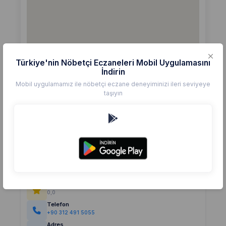
Türkiye'nin Nöbetçi Eczaneleri Mobil Uygulamasını
İndirin
Mobil uygulamamız ile nöbetçi eczane deneyiminizi ileri seviyeye
taşıyın
Detaylar
Eczane
BOTANİK
Değerlendirme
(0)
0,0
Telefon
+90 312 491 5055
Adres