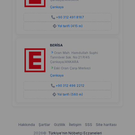
Çankaya
+90 312 491 8167
Yol tarifi (415 m)
BERİSA
Oran Mah. Hamdullah Suphi
Tanrıöver Sok. No:21 P/45
Çankaya/ANKARA
Eski Oran Çarşı Merkezi
Çankaya
+90 312 496 2212
Yol tarifi (560 m)
Hakkında
Şartlar
Gizlilik
İletişim
SSS
Site haritası
2026©
Türkiye'nin Nöbetçi Eczaneleri