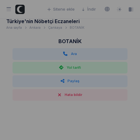
Sitene ekle
İndir
Türkiye'nin Nöbetçi Eczaneleri
Ana sayfa
Ankara
Çankaya
BOTANİK
BOTANİK
Ara
Yol tarifi
Paylaş
Hata bildir