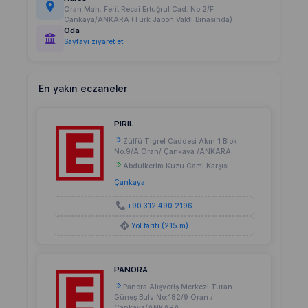
Oran Mah. Ferit Recai Ertuğrul Cad. No:2/F
Çankaya/ANKARA (Türk Japon Vakfı Binasında)
Oda
Sayfayı ziyaret et
En yakın eczaneler
PIRIL
Zülfü Tigrel Caddesi Akın 1 Blok
No:9/A Oran/ Çankaya /ANKARA
Abdulkerim Kuzu Cami Karşısı
Çankaya
+90 312 490 2196
Yol tarifi (215 m)
PANORA
Panora Alışveriş Merkezi Turan
Güneş Bulv.No:182/9 Oran /
Çankaya/ANKARA