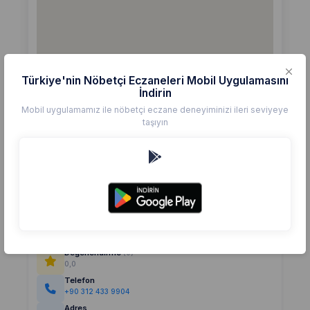
Türkiye'nin Nöbetçi Eczaneleri Mobil Uygulamasını
İndirin
Mobil uygulamamız ile nöbetçi eczane deneyiminizi ileri seviyeye
taşıyın
Detaylar
Eczane
ASYA
Değerlendirme
(0)
0,0
Telefon
+90 312 433 9904
Adres