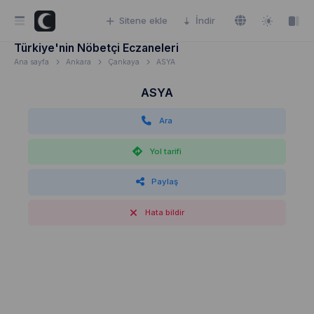
Sitene ekle
İndir
Türkiye'nin Nöbetçi Eczaneleri
Ana sayfa
Ankara
Çankaya
ASYA
ASYA
Ara
Yol tarifi
Paylaş
Hata bildir