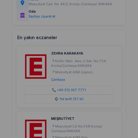
Meşrutiyet Cad. No: 46/Ç Kızılay /Çankaya/ ANKARA
Oda
Sayfayı ziyaret et
En yakın eczaneler
ZEHRA KARAKAYA
Kültür Mah. Ataç-2 Sok. No:71/A
Kızılay/Çankaya/ANKARA
Mesrutiyet ASM Çaprazı
Çankaya
+90 312 367 7771
Yol tarifi (57 m)
MEŞRUTİYET
Meşrutiyet Cd No:41/B Kızılay/
Çankaya/ANKARA
Meşrutiyet ASM Yanı