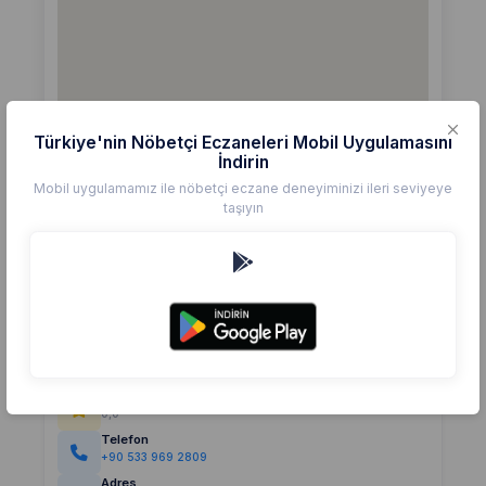
Türkiye'nin Nöbetçi Eczaneleri Mobil Uygulamasını
İndirin
Mobil uygulamamız ile nöbetçi eczane deneyiminizi ileri seviyeye
taşıyın
Detaylar
Eczane
ARVEN
Değerlendirme
(0)
0,0
Telefon
+90 533 969 2809
Adres