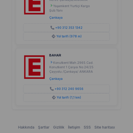
Yaşamkent Yurtiçi Kargo
Şub.Yanı
Çankaya
+90 312 353 1342
Yol tarifi (978 m)
BAHAR
Konutkent Mah.2965.Cad.
Konutkent 1 Çarşısı No:24/25
Çayyolu /Çankaya/ ANKARA
Çankaya
+90 312 240 9656
Yol tarifi (1,1 km)
Hakkında
Şartlar
Gizlilik
İletişim
SSS
Site haritası