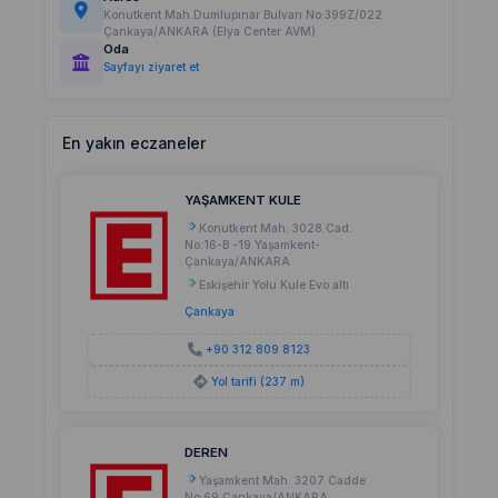
Konutkent Mah.Dumlupınar Bulvarı No:399Z/022
Çankaya/ANKARA (Elya Center AVM)
Oda
Sayfayı ziyaret et
En yakın eczaneler
YAŞAMKENT KULE
Konutkent Mah. 3028.Cad.
No:16-B -19 Yaşamkent-
Çankaya/ANKARA
Eskişehir Yolu Kule Evo altı
Çankaya
+90 312 809 8123
Yol tarifi (237 m)
DEREN
Yaşamkent Mah. 3207 Cadde
No:69 Çankaya/ANKARA