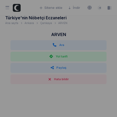
Sitene ekle
İndir
Türkiye'nin Nöbetçi Eczaneleri
Ana sayfa
Ankara
Çankaya
ARVEN
ARVEN
Ara
Yol tarifi
Paylaş
Hata bildir