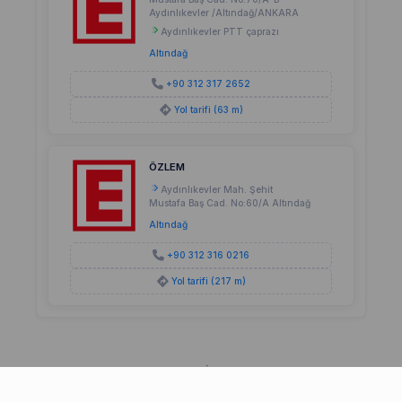
Aydınlıkevler /Altındağ/ANKARA
Aydınlıkevler PTT çaprazı
Altındağ
+90 312 317 2652
Yol tarifi (63 m)
ÖZLEM
Aydınlıkevler Mah. Şehit
Mustafa Baş Cad. No:60/A Altındağ
Altındağ
+90 312 316 0216
Yol tarifi (217 m)
Hakkında
Şartlar
Gizlilik
İletişim
SSS
Site haritası
2026©
Türkiye'nin Nöbetçi Eczaneleri