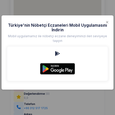
Türkiye'nin Nöbetçi Eczaneleri Mobil Uygulamasını
İndirin
Mobil uygulamamız ile nöbetçi eczane deneyiminizi ileri seviyeye
taşıyın
Detaylar
Eczane
ÖYKÜM ECZANESİ
Değerlendirme
(0)
0,0
Telefon
+90 312 517 1725
Adres