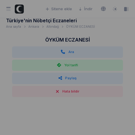
Sitene ekle
İndir
Türkiye'nin Nöbetçi Eczaneleri
Ana sayfa
Ankara
Altındağ
ÖYKÜM ECZANESİ
ÖYKÜM ECZANESİ
Ara
Yol tarifi
Paylaş
Hata bildir