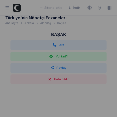
Sitene ekle
İndir
Türkiye'nin Nöbetçi Eczaneleri
Ana sayfa
Ankara
Altındağ
BAŞAK
BAŞAK
Ara
Yol tarifi
Paylaş
Hata bildir