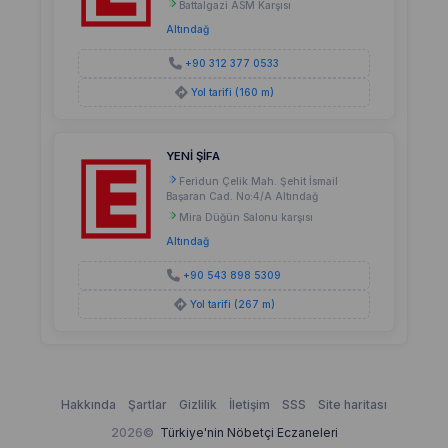
Battalgazi ASM Karşısı
Altındağ
+90 312 377 0533
Yol tarifi (160 m)
YENİ ŞİFA
Feridun Çelik Mah. Şehit İsmail
Başaran Cad. No:4/A Altındağ
Mira Düğün Salonu karşısı
Altındağ
+90 543 898 5309
Yol tarifi (267 m)
Hakkında
Şartlar
Gizlilik
İletişim
SSS
Site haritası
2026©
Türkiye'nin Nöbetçi Eczaneleri