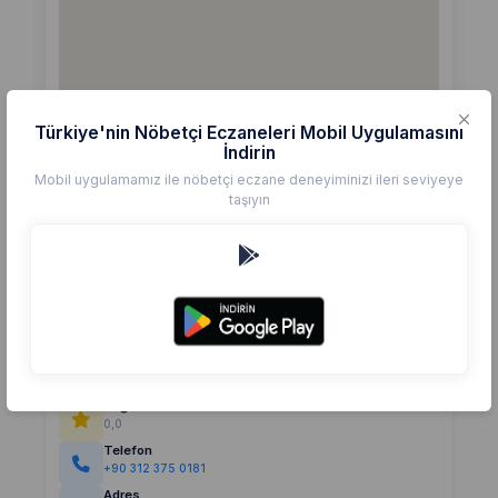
Türkiye'nin Nöbetçi Eczaneleri Mobil Uygulamasını
İndirin
Mobil uygulamamız ile nöbetçi eczane deneyiminizi ileri seviyeye
taşıyın
Detaylar
Eczane
BAŞAK
Değerlendirme
(0)
0,0
Telefon
+90 312 375 0181
Adres