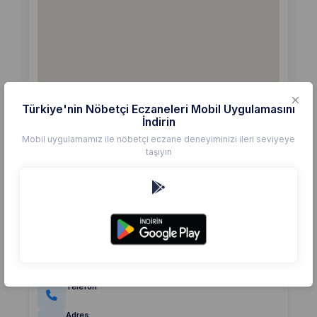
Türkiye'nin Nöbetçi Eczaneleri Mobil Uygulamasını
İndirin
Mobil uygulamamız ile nöbetçi eczane deneyiminizi ileri seviyeye
taşıyın
Detaylar
Eczane
UMUT ECZANESİ
Değerlendirme
(0)
0,0
Telefon
Adres