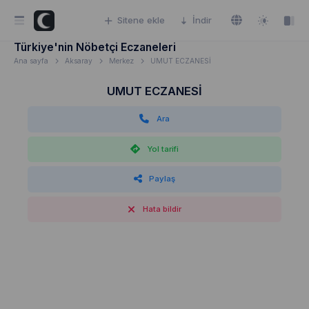
Sitene ekle
İndir
Türkiye'nin Nöbetçi Eczaneleri
Ana sayfa
Aksaray
Merkez
UMUT ECZANESİ
UMUT ECZANESİ
Ara
Yol tarifi
Paylaş
Hata bildir