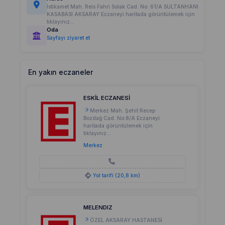
İstikamet Mah. Reis Fahri Solak Cad. No: 61/A SULTANHANI
KASABASI AKSARAY Eczaneyi haritada görüntülemek için
tıklayınız...
Oda
Sayfayı ziyaret et
En yakın eczaneler
ESKİL ECZANESİ
Merkez Mah. Şehit Recep
Bozdağ Cad. No:8/A Eczaneyi
haritada görüntülemek için
tıklayınız...
Merkez
Yol tarifi (20,8 km)
MELENDIZ
ÖZEL AKSARAY HASTANESİ