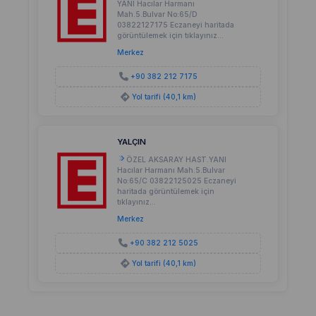
YANI Hacılar Harmanı
Mah.5.Bulvar No:65/D
03822127175 Eczaneyi haritada
görüntülemek için tıklayınız...
Merkez
+90 382 212 7175
Yol tarifi (40,1 km)
YALÇIN
ÖZEL AKSARAY HAST.YANI
Hacılar Harmanı Mah.5.Bulvar
No:65/C 03822125025 Eczaneyi
haritada görüntülemek için
tıklayınız...
Merkez
+90 382 212 5025
Yol tarifi (40,1 km)