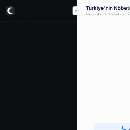
Türkiye'nin Nöbet
Ana sayfa
Afyonkarahis