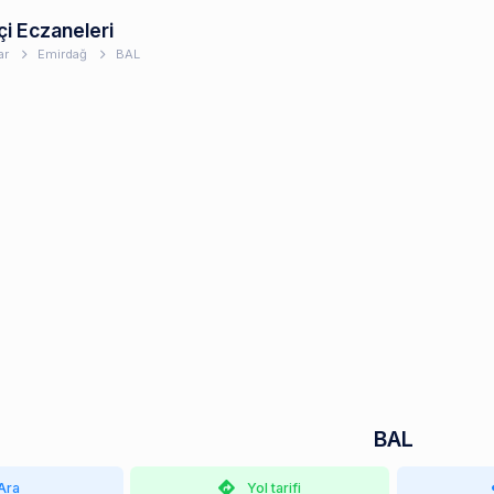
çi Eczaneleri
ar
Emirdağ
BAL
BAL
Ara
Yol tarifi