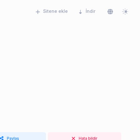
Sitene ekle
İndir
Paylaş
Hata bildir