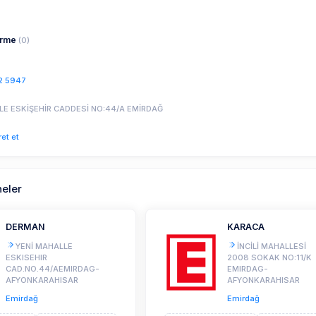
irme
(0)
2 5947
LE ESKİŞEHİR CADDESİ NO:44/A EMİRDAĞ
ret et
neler
DERMAN
KARACA
YENİ MAHALLE
İNCİLİ MAHALLESİ
ESKISEHIR
2008 SOKAK NO:11/K
CAD.NO.44/AEMIRDAG-
EMIRDAG-
AFYONKARAHISAR
AFYONKARAHISAR
Emirdağ
Emirdağ