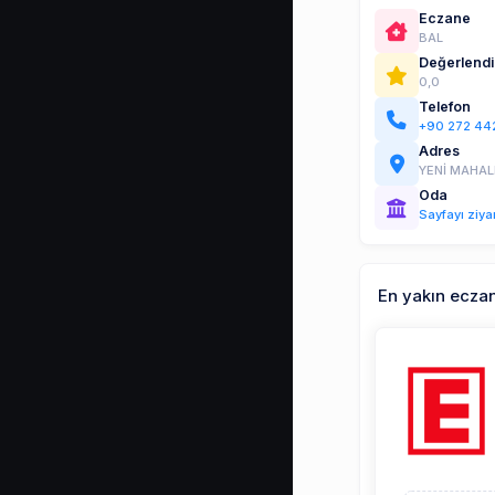
Eczane
BAL
Değerlend
0,0
Telefon
+90 272 44
Adres
YENİ MAHAL
Oda
Sayfayı ziya
En yakın ecza