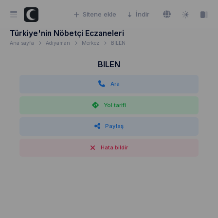
Sitene ekle
İndir
Türkiye'nin Nöbetçi Eczaneleri
Ana sayfa
Adıyaman
Merkez
BILEN
BILEN
Ara
Yol tarifi
Paylaş
Hata bildir