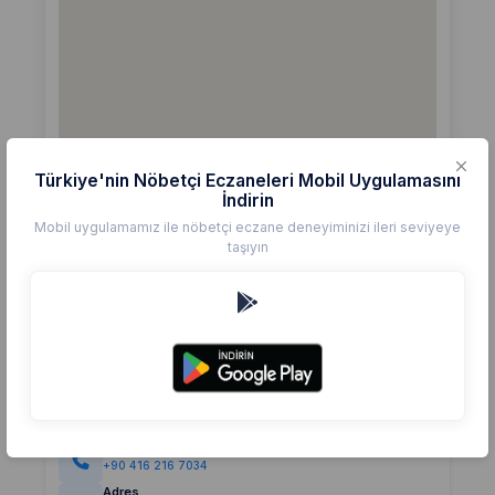
Türkiye'nin Nöbetçi Eczaneleri Mobil Uygulamasını
İndirin
Mobil uygulamamız ile nöbetçi eczane deneyiminizi ileri seviyeye
taşıyın
Detaylar
Eczane
BILEN
Değerlendirme
(0)
0,0
Telefon
+90 416 216 7034
Adres