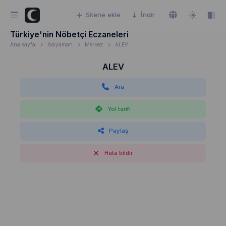
Sitene ekle
İndir
Türkiye'nin Nöbetçi Eczaneleri
Ana sayfa
Adıyaman
Merkez
ALEV
ALEV
Ara
Yol tarifi
Paylaş
Hata bildir