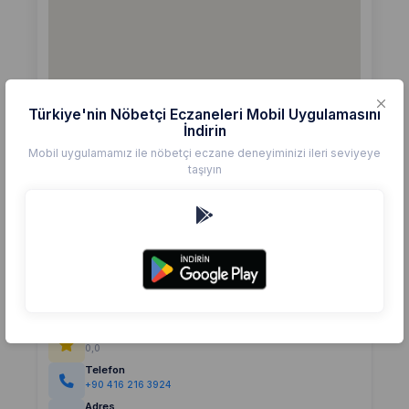
Türkiye'nin Nöbetçi Eczaneleri Mobil Uygulamasını
İndirin
Mobil uygulamamız ile nöbetçi eczane deneyiminizi ileri seviyeye
taşıyın
Detaylar
Eczane
ALEV
Değerlendirme
(0)
0,0
Telefon
+90 416 216 3924
Adres