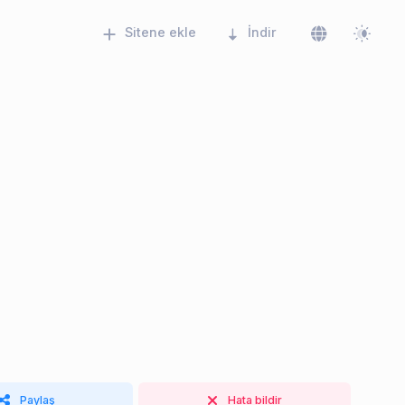
Sitene ekle
İndir
Paylaş
Hata bildir