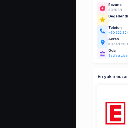
Eczane
SOYDAN
Değerlend
0,0
Telefon
+90 322 32
Adres
KOZAN YOLU
Oda
Sayfayı ziya
En yakın ecza