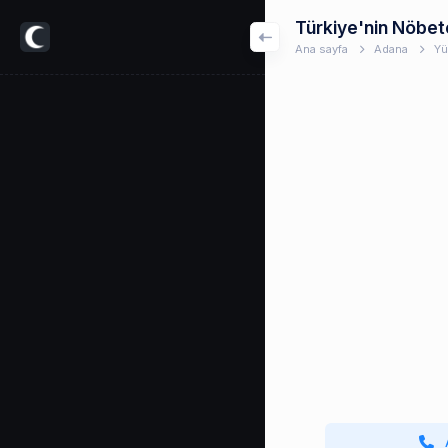
Türkiye'nin Nöbet
Ana sayfa
Adana
Yü