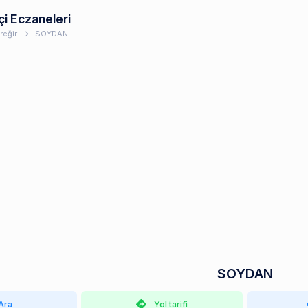
çi Eczaneleri
reğir
SOYDAN
SOYDAN
Ara
Yol tarifi