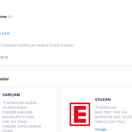
irme
(0)
4 2415
 CADDESİ AKINCILAR SAĞLIK OCAĞI KARŞISI
ret et
neler
SARIÇAM
VOLKAN
AKINCILAR SAĞLIK
OCAĞI KARŞISI
AKINCILAR
YÜREĞİR SARIÇAM
MAH.3967 SOK.4/A
MAHALLESİ KOZAN
AKINCILAR SAĞ. OCAĞ
CAD. NO:236/A
YANI KOZAN YOLU
YÜREĞİR VERGİ DAİRESİ
Yüreğir
CİVARI