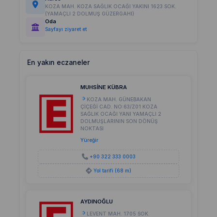
KOZA MAH. KOZA SAĞLIK OCAĞI YAKINI 1623 SOK.
(YAMAÇLI 2 DOLMUŞ GÜZERGAHI)
Oda
Sayfayı ziyaret et
En yakın eczaneler
MUHSİNE KÜBRA
KOZA MAH. GÜNEBAKAN
ÇİÇEĞİ CAD. NO:63/Z01 KOZA
SAĞLIK OCAĞI YANI YAMAÇLI 2
DOLMUŞLARININ SON DÖNÜŞ
NOKTASI
Yüreğir
+90 322 333 0003
Yol tarifi (68 m)
AYDINOĞLU
LEVENT MAH. 1705 SOK.