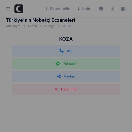
Sitene ekle
İndir
Türkiye'nin Nöbetçi Eczaneleri
Ana sayfa
Adana
Yüreğir
KOZA
KOZA
Ara
Yol tarifi
Paylaş
Hata bildir