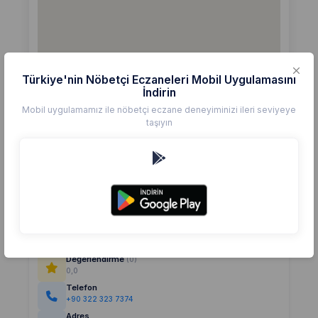
Türkiye'nin Nöbetçi Eczaneleri Mobil Uygulamasını
İndirin
Mobil uygulamamız ile nöbetçi eczane deneyiminizi ileri seviyeye
taşıyın
Detaylar
Eczane
KOZA
Değerlendirme
(0)
0,0
Telefon
+90 322 323 7374
Adres