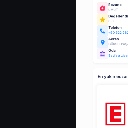
Eczane
UMUT
Değerlend
0,0
Telefon
+90 322 262
Adres
GÜRSELPAŞA
Oda
Sayfayı ziya
En yakın ecza