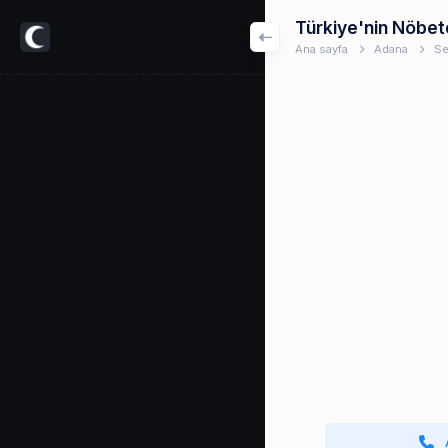
Türkiye'nin Nöbet
Ana sayfa
Adana
Se