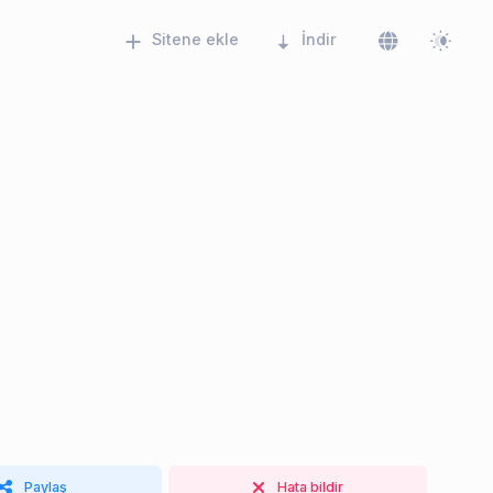
Sitene ekle
İndir
Paylaş
Hata bildir