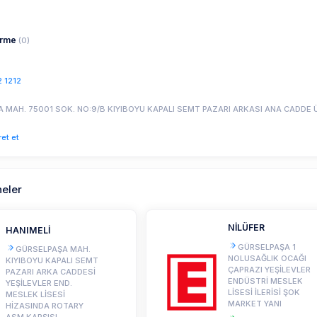
irme
(0)
 1212
 MAH. 75001 SOK. NO:9/B KIYIBOYU KAPALI SEMT PAZARI ARKASI ANA CADDE ÜZ
ret et
neler
NİLÜFER
HANIMELİ
GÜRSELPAŞA 1
GÜRSELPAŞA MAH.
NOLUSAĞLIK OCAĞI
KIYIBOYU KAPALI SEMT
ÇAPRAZI YEŞİLEVLER
PAZARI ARKA CADDESİ
ENDÜSTRİ MESLEK
YEŞİLEVLER END.
LİSESİ İLERİSİ ŞOK
MESLEK LİSESİ
MARKET YANI
HİZASINDA ROTARY