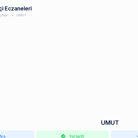
çi Eczaneleri
yhan
UMUT
UMUT
Ara
Yol tarifi