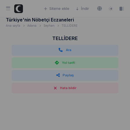
Sitene ekle
İndir
Türkiye'nin Nöbetçi Eczaneleri
Ana sayfa
Adana
Seyhan
TELLİDERE
TELLİDERE
Ara
Yol tarifi
Paylaş
Hata bildir