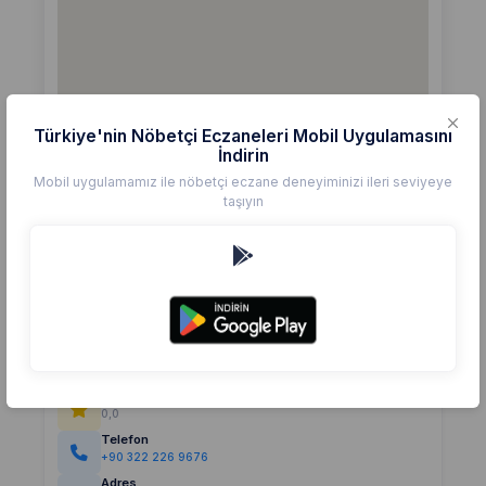
Türkiye'nin Nöbetçi Eczaneleri Mobil Uygulamasını
İndirin
Mobil uygulamamız ile nöbetçi eczane deneyiminizi ileri seviyeye
taşıyın
Detaylar
Eczane
TELLİDERE
Değerlendirme
(0)
0,0
Telefon
+90 322 226 9676
Adres