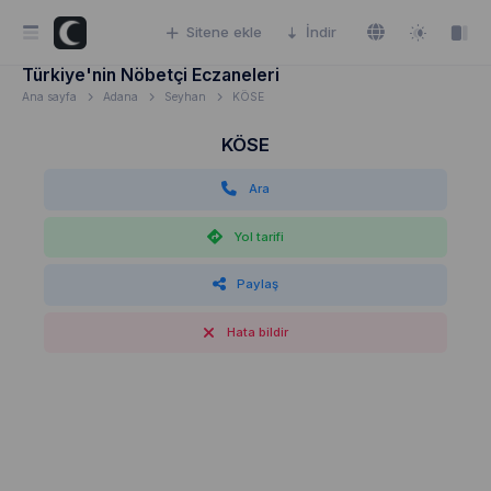
Sitene ekle
İndir
Türkiye'nin Nöbetçi Eczaneleri
Ana sayfa
Adana
Seyhan
KÖSE
KÖSE
Ara
Yol tarifi
Paylaş
Hata bildir