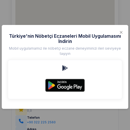
Türkiye'nin Nöbetçi Eczaneleri Mobil Uygulamasını
İndirin
Mobil uygulamamız ile nöbetçi eczane deneyiminizi ileri seviyeye
taşıyın
Detaylar
Eczane
KÖSE
Değerlendirme
(0)
0,0
Telefon
+90 322 225 2560
Adres