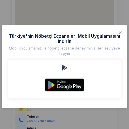
Türkiye'nin Nöbetçi Eczaneleri Mobil Uygulamasını
İndirin
Mobil uygulamamız ile nöbetçi eczane deneyiminizi ileri seviyeye
taşıyın
Detaylar
Eczane
GÜLTEPE
Değerlendirme
(0)
0,0
Telefon
+90 537 367 6643
Adres