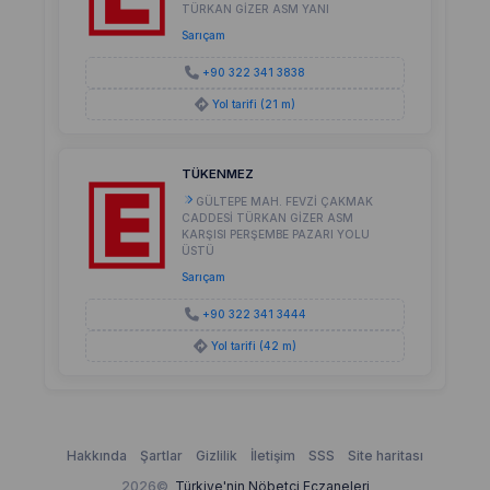
TÜRKAN GİZER ASM YANI
Sarıçam
+90 322 341 3838
Yol tarifi (21 m)
TÜKENMEZ
GÜLTEPE MAH. FEVZİ ÇAKMAK
CADDESİ TÜRKAN GİZER ASM
KARŞISI PERŞEMBE PAZARI YOLU
ÜSTÜ
Sarıçam
+90 322 341 3444
Yol tarifi (42 m)
Hakkında
Şartlar
Gizlilik
İletişim
SSS
Site haritası
2026©
Türkiye'nin Nöbetçi Eczaneleri