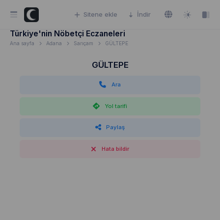
Sitene ekle
İndir
Türkiye'nin Nöbetçi Eczaneleri
Ana sayfa
Adana
Sarıçam
GÜLTEPE
GÜLTEPE
Ara
Yol tarifi
Paylaş
Hata bildir