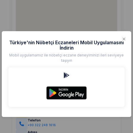
Türkiye'nin Nöbetçi Eczaneleri Mobil Uygulamasını
İndirin
Mobil uygulamamız ile nöbetçi eczane deneyiminizi ileri seviyeye
taşıyın
Detaylar
Eczane
KUNT
Değerlendirme
(0)
0,0
Telefon
+90 322 248 1616
Adres