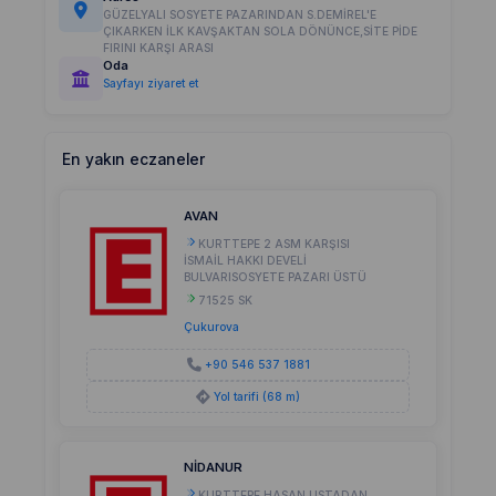
GÜZELYALI SOSYETE PAZARINDAN S.DEMİREL'E
ÇIKARKEN İLK KAVŞAKTAN SOLA DÖNÜNCE,SİTE PİDE
FIRINI KARŞI ARASI
Oda
Sayfayı ziyaret et
En yakın eczaneler
AVAN
KURTTEPE 2 ASM KARŞISI
İSMAİL HAKKI DEVELİ
BULVARISOSYETE PAZARI ÜSTÜ
71525 SK
Çukurova
+90 546 537 1881
Yol tarifi (68 m)
NİDANUR
KURTTEPE HASAN USTADAN