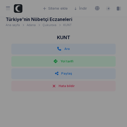
Sitene ekle
İndir
Türkiye'nin Nöbetçi Eczaneleri
Ana sayfa
Adana
Çukurova
KUNT
KUNT
Ara
Yol tarifi
Paylaş
Hata bildir