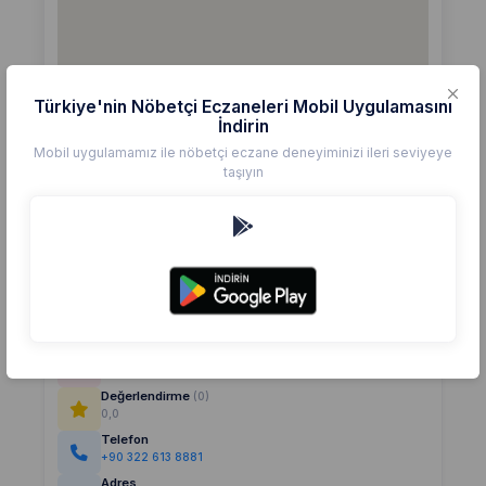
Türkiye'nin Nöbetçi Eczaneleri Mobil Uygulamasını
İndirin
Mobil uygulamamız ile nöbetçi eczane deneyiminizi ileri seviyeye
taşıyın
Detaylar
Eczane
DENİZ
Değerlendirme
(0)
0,0
Telefon
+90 322 613 8881
Adres