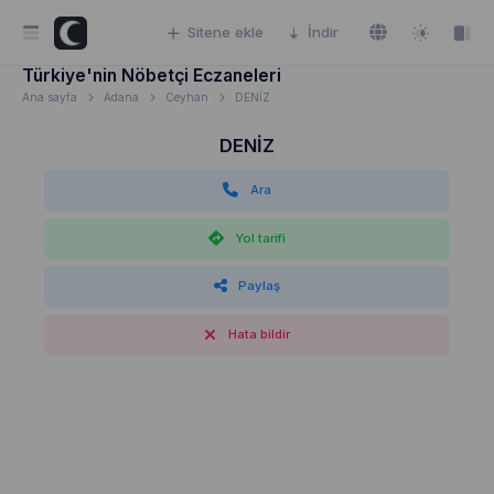
Sitene ekle
İndir
Türkiye'nin Nöbetçi Eczaneleri
Ana sayfa
Adana
Ceyhan
DENİZ
DENİZ
Ara
Yol tarifi
Paylaş
Hata bildir