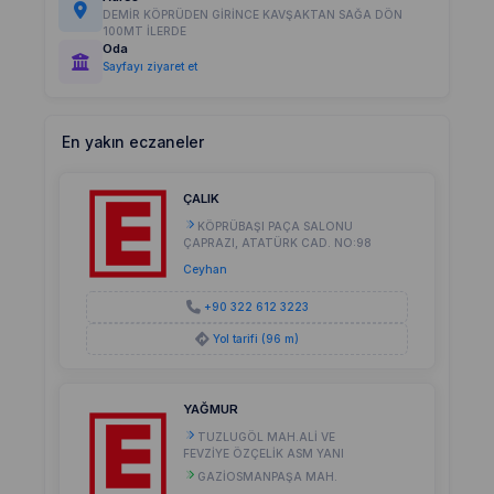
DEMİR KÖPRÜDEN GİRİNCE KAVŞAKTAN SAĞA DÖN
100MT İLERDE
Oda
Sayfayı ziyaret et
En yakın eczaneler
ÇALIK
KÖPRÜBAŞI PAÇA SALONU
ÇAPRAZI, ATATÜRK CAD. NO:98
Ceyhan
+90 322 612 3223
Yol tarifi (96 m)
YAĞMUR
TUZLUGÖL MAH.ALİ VE
FEVZİYE ÖZÇELİK ASM YANI
GAZİOSMANPAŞA MAH.