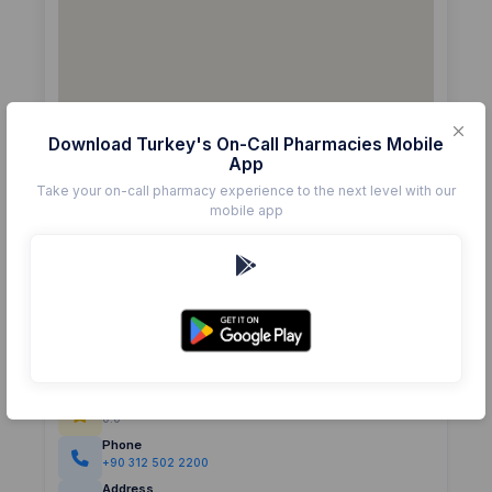
Download Turkey's On-Call Pharmacies Mobile
App
Take your on-call pharmacy experience to the next level with our
mobile app
Details
Pharmacy
GENÇASLAN
Rating
(0)
0.0
Phone
+90 312 502 2200
Address