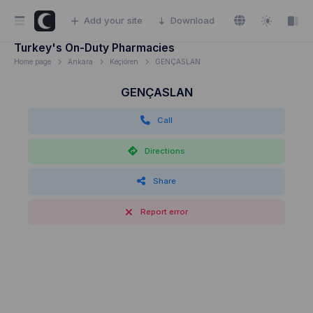
Add your site
Download
Turkey's On-Duty Pharmacies
Home page
Ankara
Keçiören
GENÇASLAN
GENÇASLAN
Call
Directions
Share
Report error