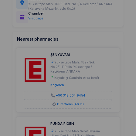
Yükseltepe Mah. 1669.Cad. No:1/A Keçiören/ ANKARA
(Karşıyaka Mezarlık yolu üstü)
Chamber
Visit page
Nearest pharmacies
ŞENYUVAM
Yükseltepe Mah. 1827.Sok.
No:2/1-E Etlik/ Yükseltepe /
Keçiören/ ANKARA
Kayabaşı Caminin Arka tarafı
Keçiören
+90 312 504 9454
Directions (46 m)
FUNDA FİGEN
Yükseltepe Mah.Şehit Bayram
Uluer Cad No:25/B Keçiören/