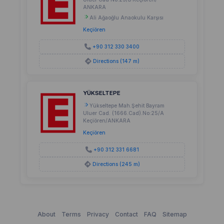
ANKARA
Ali Ağaoğlu Anaokulu Karşısı
Keçiören
+90 312 330 3400
Directions (147 m)
YÜKSELTEPE
Yükseltepe Mah.Şehit Bayram
Uluer Cad. (1666.Cad).No:25/A
Keçiören/ANKARA
Keçiören
+90 312 331 6681
Directions (245 m)
About
Terms
Privacy
Contact
FAQ
Sitemap