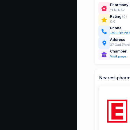
Pharmacy
YENİ NAZ
Rating
(0)
0.0
Phone
+90 312 287
Address
37.Cad.(Yeni
Chamber
Visit page
Nearest phar