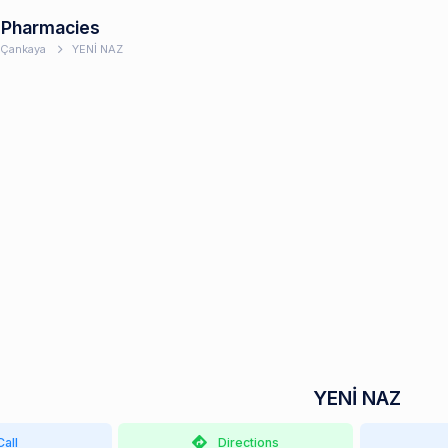
 Pharmacies
Çankaya
YENİ NAZ
YENİ NAZ
Call
Directions