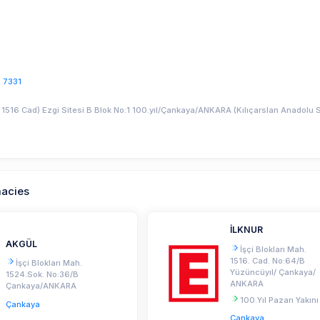
 7331
 1516 Cad) Ezgi Sitesi B Blok No:1 100.yıl/Çankaya/ANKARA (Kılıçarslan Anadolu 
macies
İLKNUR
AKGÜL
İşçi Blokları Mah.
1516. Cad. No:64/B
İşçi Blokları Mah.
Yüzüncüyıl/ Çankaya/
1524.Sok. No:36/B
ANKARA
Çankaya/ANKARA
100.Yıl Pazarı Yakını
Çankaya
Çankaya