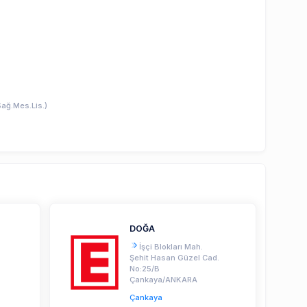
Sağ.Mes.Lis.)
DOĞA
İşçi Blokları Mah.
Şehit Hasan Güzel Cad.
No:25/B
Çankaya/ANKARA
Çankaya