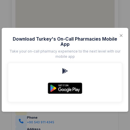
Download Turkey's On-Call Pharmacies Mobile
App
Take your on-call pharmacy experience to the next level with our
mobile app
Details
Pharmacy
İLGİN
Rating
(0)
0.0
Phone
+90 543 911 4345
Address