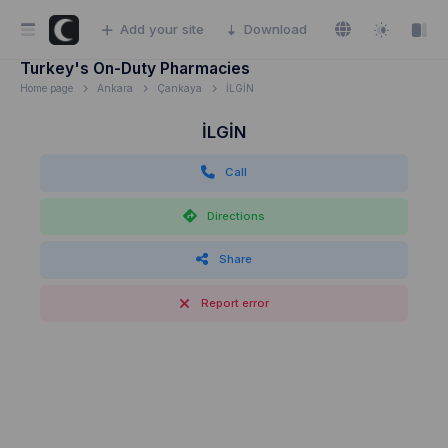
Add your site
Download
Turkey's On-Duty Pharmacies
Home page
Ankara
Çankaya
İLGİN
İLGİN
Call
Directions
Share
Report error