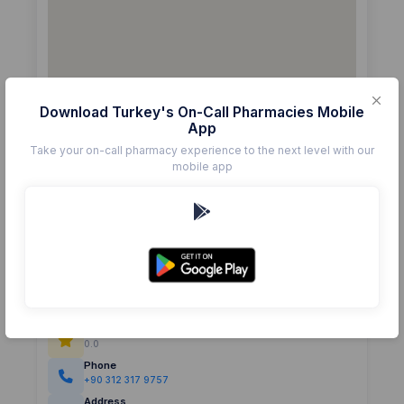
Download Turkey's On-Call Pharmacies Mobile
App
Take your on-call pharmacy experience to the next level with our
mobile app
Details
Pharmacy
TEMEL ECZANESİ
Rating
(0)
0.0
Phone
+90 312 317 9757
Address