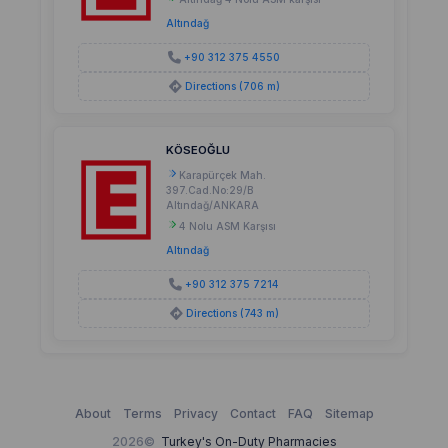
Altındağ
+90 312 375 4550
Directions (706 m)
KÖSEOĞLU
Karapürçek Mah.
397.Cad.No:29/B
Altındağ/ANKARA
4 Nolu ASM Karşısı
Altındağ
+90 312 375 7214
Directions (743 m)
About
Terms
Privacy
Contact
FAQ
Sitemap
2026©
Turkey's On-Duty Pharmacies