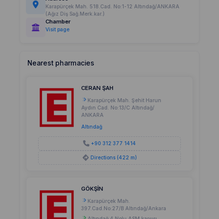
Karapürçek Mah. 518.Cad. No:1-12 Altındağ/ANKARA
(Ağız Diş Sağ.Merk.kar.)
Chamber
Visit page
Nearest pharmacies
CERAN ŞAH
Karapürçek Mah. Şehit Harun
Aydın Cad. No:13/C Altındağ/
ANKARA
Altındağ
+90 312 377 1414
Directions (422 m)
GÖKŞİN
Karapürçek Mah.
397.Cad.No:27/B Altındağ/Ankara
Altındağ 4 Nolu ASM karşısı