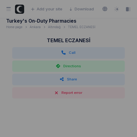
Add your site
Download
Turkey's On-Duty Pharmacies
Home page
Ankara
Altındağ
TEMEL ECZANESİ
TEMEL ECZANESİ
Call
Directions
Share
Report error