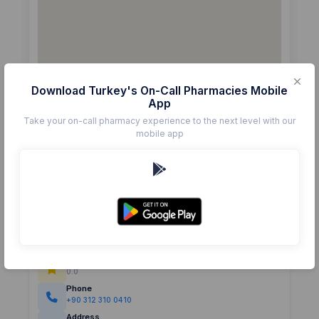
Download Turkey's On-Call Pharmacies Mobile
App
Take your on-call pharmacy experience to the next level with our
mobile app
Details
Pharmacy
NUMUNE
Rating
(0)
0.0
Phone
+90 312 310 0410
Address