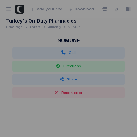
Add your site
Download
Turkey's On-Duty Pharmacies
Home page
Ankara
Altındağ
NUMUNE
NUMUNE
Call
Directions
Share
Report error