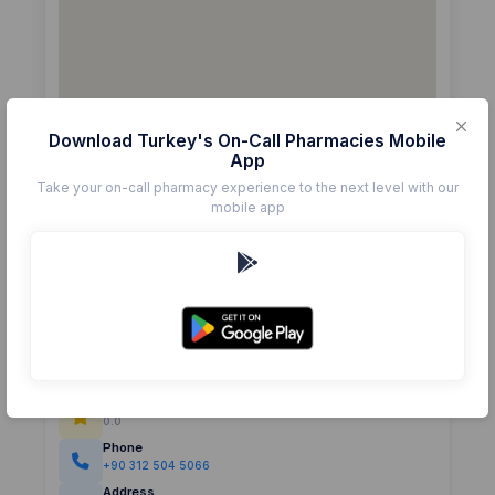
Download Turkey's On-Call Pharmacies Mobile
App
Take your on-call pharmacy experience to the next level with our
mobile app
Details
Pharmacy
ANKARA
Rating
(0)
0.0
Phone
+90 312 504 5066
Address