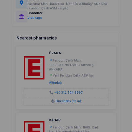
Başpınar Mah. 1669.Cad. No:16/A Altındağ/ ANKARA
(Feridun Çelik ASM karşısı)
Chamber
Visit page
Nearest pharmacies
ÖZMEN
Feridun Çelik Mah.
1669.Cad.No:17/B-C Altındağ/
ANKARA
Yeni Feridun Çelik ASM kar.
Altındağ
+90 312 504 6997
Directions (12 m)
BAHAR
Feridun Çelik Mah. 1669. Cad.
No:18/A Altındağ/ANKARA