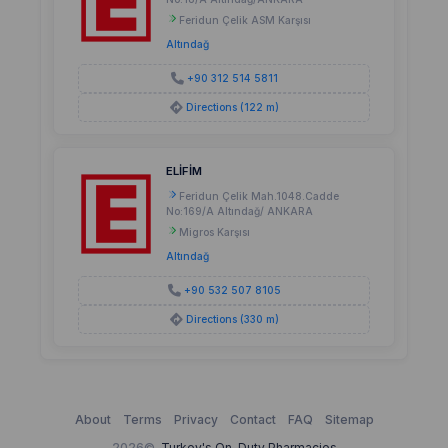
Feridun Çelik ASM Karşısı
Altındağ
+90 312 514 5811
Directions (122 m)
ELİFİM
Feridun Çelik Mah.1048.Cadde
No:169/A Altındağ/ ANKARA
Migros Karşısı
Altındağ
+90 532 507 8105
Directions (330 m)
About
Terms
Privacy
Contact
FAQ
Sitemap
2026©
Turkey's On-Duty Pharmacies