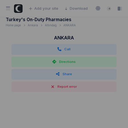
Add your site
Download
Turkey's On-Duty Pharmacies
Home page
Ankara
Altındağ
ANKARA
ANKARA
Call
Directions
Share
Report error