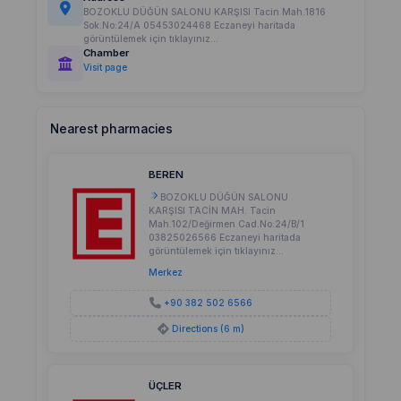
BOZOKLU DÜĞÜN SALONU KARŞISI Tacin Mah.1816
Sok.No:24/A 05453024468 Eczaneyi haritada
görüntülemek için tıklayınız...
Chamber
Visit page
Nearest pharmacies
BEREN
BOZOKLU DÜĞÜN SALONU
KARŞISI TACİN MAH. Tacin
Mah.102/Değirmen Cad.No:24/B/1
03825026566 Eczaneyi haritada
görüntülemek için tıklayınız...
Merkez
+90 382 502 6566
Directions (6 m)
ÜÇLER