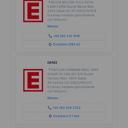
BÜYÜK BÖLCEK YOLU FATİH
CAMİ İLERİSİ Büyük Bölcek Mah.
2402 Sokak NO:1/1 03822161818
Eczaneyi haritada görüntülemek
için tıklayınız...
Merkez
+90 382 216 1818
Directions (984 m)
DENİZ
HACILAR HARMANI MAH. 5844
SOKAK 49.CAD.NO:2/A Hacılar
Harmanı Mah. 5844 Sokak
49.Cad.No:2/A 03822482252
Eczaneyi haritada görüntülemek
için tıklayınız...
Merkez
+90 382 248 2252
Directions (1.1 km)