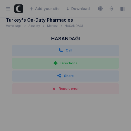
Add your site
Download
Turkey's On-Duty Pharmacies
Home page
Aksaray
Merkez
HASANDAĞI
HASANDAĞI
Call
Directions
Share
Report error