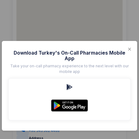
Download Turkey's On-Call Pharmacies Mobile
App
Take your on-call pharmacy experience to the next level with our
mobile app
Details
Pharmacy
HASANDAĞI
Rating
(0)
0.0
Phone
+90 545 302 4468
Address