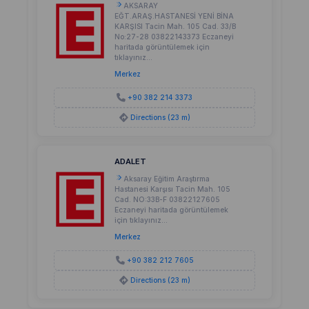
AKSARAY
EĞT.ARAŞ.HASTANESİ YENİ BİNA
KARŞISI Tacin Mah. 105 Cad. 33/B
No:27-28 03822143373 Eczaneyi
haritada görüntülemek için
tıklayınız...
Merkez
+90 382 214 3373
Directions (23 m)
ADALET
Aksaray Eğitim Araştırma
Hastanesi Karşısı Tacin Mah. 105
Cad. NO:33B-F 03822127605
Eczaneyi haritada görüntülemek
için tıklayınız...
Merkez
+90 382 212 7605
Directions (23 m)