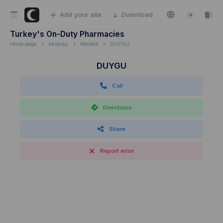
Add your site
Download
Turkey's On-Duty Pharmacies
Home page
Aksaray
Merkez
DUYGU
DUYGU
Call
Directions
Share
Report error