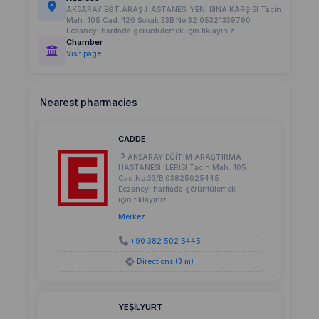
AKSARAY EĞT.ARAŞ.HASTANESİ YENİ BİNA KARŞISI Tacin
Mah. 105 Cad. 120 Sokak 33B No:32 05321339790
Eczaneyi haritada görüntülemek için tıklayınız...
Chamber
Visit page
Nearest pharmacies
CADDE
AKSARAY EĞİTİM ARAŞTIRMA
HASTANESİ İLERİSİ Tacin Mah. 105
Cad.No:33/B 03825025445
Eczaneyi haritada görüntülemek
için tıklayınız...
Merkez
+90 382 502 5445
Directions (3 m)
YEŞİLYURT