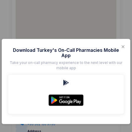
Download Turkey's On-Call Pharmacies Mobile
App
Take your on-call pharmacy experience to the next level with our
mobile app
Details
Pharmacy
DUYGU
Rating
(0)
0.0
Phone
+90 532 133 9790
Address