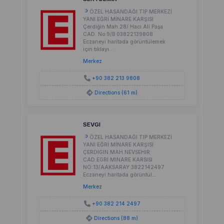
ÖZEL HASANDAĞI TIP MERKEZİ
YANI EĞRİ MİNARE KARŞISI
Çerdiğin Mah.28/ Hacı Ali Paşa
CAD. No:9/B 03822139808
Eczaneyi haritada görüntülemek
için tıklayı...
Merkez
+90 382 213 9808
Directions (61 m)
SEVGI
ÖZEL HASANDAĞI TIP MERKEZİ
YANI EĞRİ MİNARE KARŞISI
ÇERDIGIN MAH.NEVSEHIR
CAD.EGRI MINARE KARSISI
NO:13/AAKSARAY 3822142497
Eczaneyi haritada görüntül...
Merkez
+90 382 214 2497
Directions (88 m)