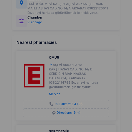
ESKİ DOĞUMEVİ KARŞISI AŞEVİ ARKASI ÇERDIGIN
MAH.HASHAS CAD.NO:14/A AKSARAY 03822120011
Eczaneyi haritada görüntülemek için tıklayınız...
Chamber
Visit page
Nearest pharmacies
ÖMÜR
AŞEVİ ARKASI ASM
KARŞ.HASAS CAD. NO:14/ D
ÇERDIGIN MAH.HASSAS
CAD.NO:14/D AKSARAY
03822134765 Eczaneyi haritada
görüntülemek için tıklayınız...
Merkez
+90 382 213 4765
Directions (9 m)
SERTDEMİR