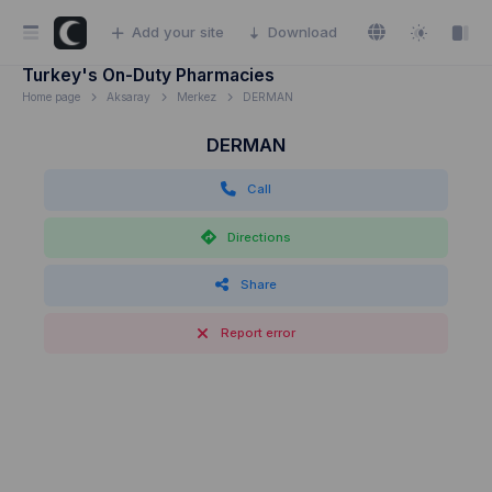
Add your site
Download
Turkey's On-Duty Pharmacies
Home page
Aksaray
Merkez
DERMAN
DERMAN
Call
Directions
Share
Report error