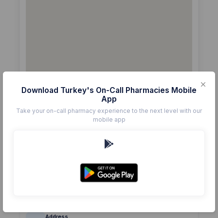
Download Turkey's On-Call Pharmacies Mobile
App
Take your on-call pharmacy experience to the next level with our
mobile app
Details
Pharmacy
DERMAN
Rating
(0)
0.0
Phone
+90 382 212 0011
Address