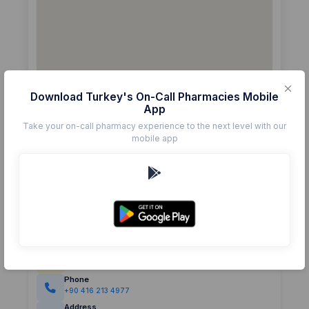
Download Turkey's On-Call Pharmacies Mobile
App
Take your on-call pharmacy experience to the next level with our
mobile app
Details
Pharmacy
HEKIM
Rating
(0)
0.0
Phone
+90 416 213 4977
Address