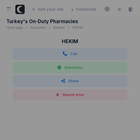
Add your site
Download
Turkey's On-Duty Pharmacies
Home page
Adıyaman
Merkez
HEKIM
HEKIM
Call
Directions
Share
Report error